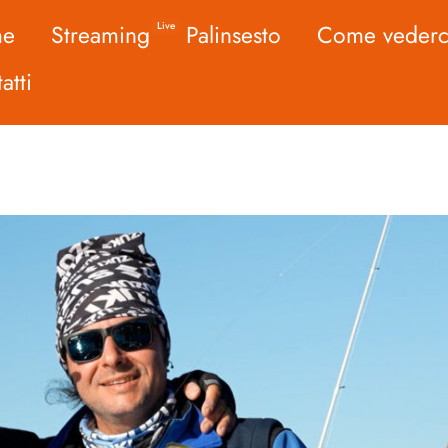
me
Streaming
Palinsesto
Come vederc
Live
atti