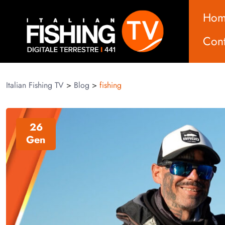
Ho
Cont
Italian Fishing TV
>
Blog
>
fishing
26
Gen