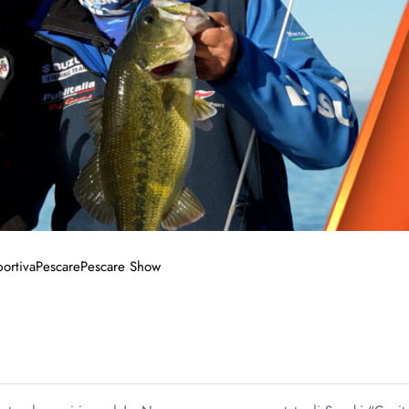
ortiva
Pescare
Pescare Show