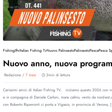
Fishing
Iftv
Italian Fishing Tv
Nuovo Palinsesto
Palinsesto
Pesca
Pesca Sp
Nuovo anno, nuova progra
Redazione /
7 mesi
2min di lettura
Carissimi amici di Italian Fishing TV, iniziamo questo 2026 con 
e in compagnia di Daniele Carloni, mare calmo, vento da nord-est,c
con Roberto Ripamonti ci porta a Vigasio, in provincia di Verona, 