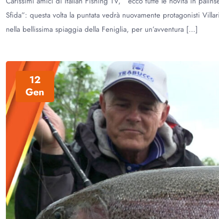
Carissimi amici di Italian Fishing TV, ecco tutte le novità in pal
Sfida”: questa volta la puntata vedrà nuovamente protagonisti Vill
nella bellissima spiaggia della Feniglia, per un’avventura […]
12
Gen