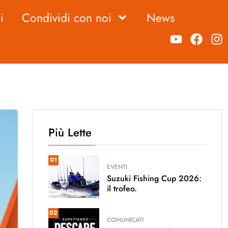
i
Condividi con noi
News
Più Lette
01
EVENTI
Suzuki Fishing Cup 2026:
il trofeo.
02
COMUNICATI