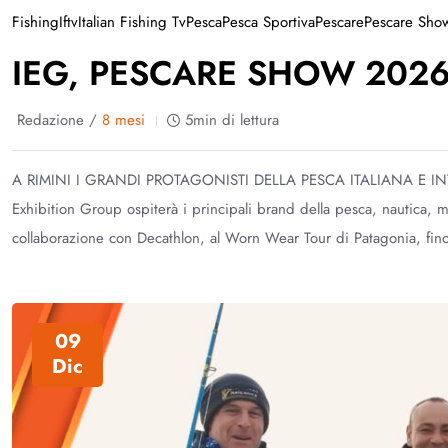
Fishing
Iftv
Italian Fishing Tv
Pesca
Pesca Sportiva
Pescare
Pescare Sho
IEG, PESCARE SHOW 202
Redazione /
8 mesi
5min di lettura
A RIMINI I GRANDI PROTAGONISTI DELLA PESCA ITALIANA E INTERNA
Exhibition Group ospiterà i principali brand della pesca, nautica, mot
collaborazione con Decathlon, al Worn Wear Tour di Patagonia, fino al
09
Dic