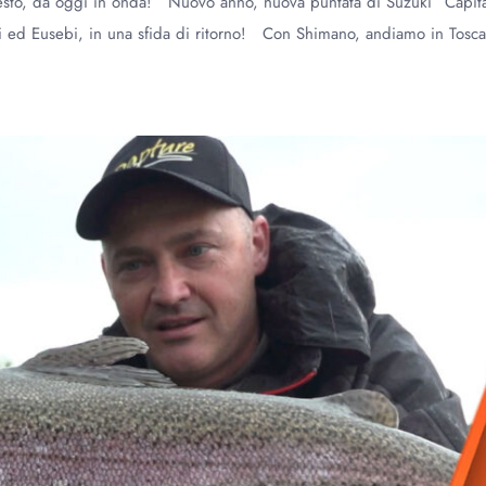
insesto, da oggi in onda! Nuovo anno, nuova puntata di Suzuki “Capita
ari ed Eusebi, in una sfida di ritorno! Con Shimano, andiamo in Tosc