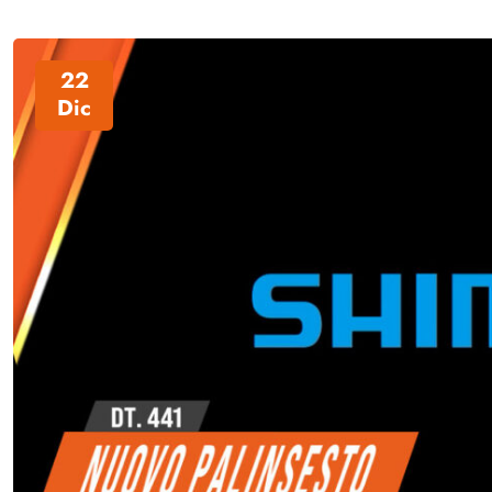
22
Dic