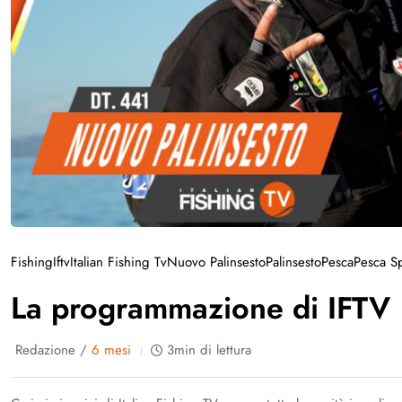
Fishing
Iftv
Italian Fishing Tv
Nuovo Palinsesto
Palinsesto
Pesca
Pesca Sp
La programmazione di IFTV
Redazione /
6 mesi
3min di lettura