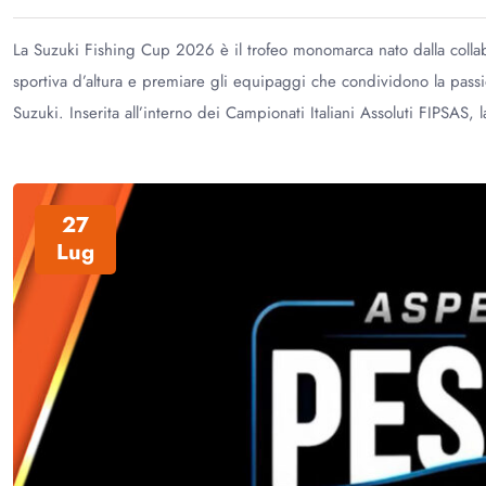
La Suzuki Fishing Cup 2026 è il trofeo monomarca nato dalla collabo
sportiva d’altura e premiare gli equipaggi che condividono la passio
Suzuki. Inserita all’interno dei Campionati Italiani Assoluti FIPSAS,
27
Lug