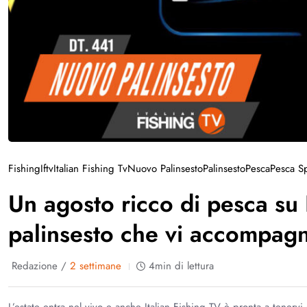
Fishing
Iftv
Italian Fishing Tv
Nuovo Palinsesto
Palinsesto
Pesca
Pesca Sp
Un agosto ricco di pesca su I
palinsesto che vi accompagne
Redazione /
2 settimane
4min di lettura
L’estate entra nel vivo e anche Italian Fishing TV è pronta a tenerv