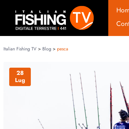
Ho
Cont
Italian Fishing TV
>
Blog
>
pesca
28
Lug