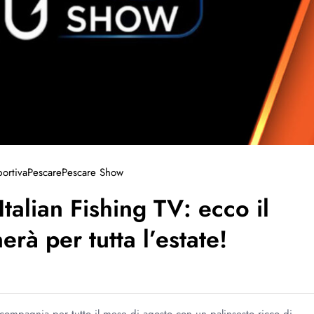
ortiva
Pescare
Pescare Show
talian Fishing TV: ecco il
rà per tutta l’estate!
i compagnia per tutto il mese di agosto con un palinsesto ricco di