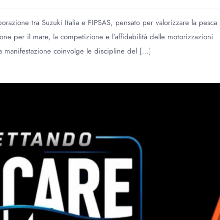
razione tra Suzuki Italia e FIPSAS, pensato per valorizzare la pesca
ne per il mare, la competizione e l’affidabilità delle motorizzazioni
 la manifestazione coinvolge le discipline del […]