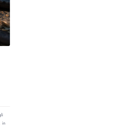
li
 in