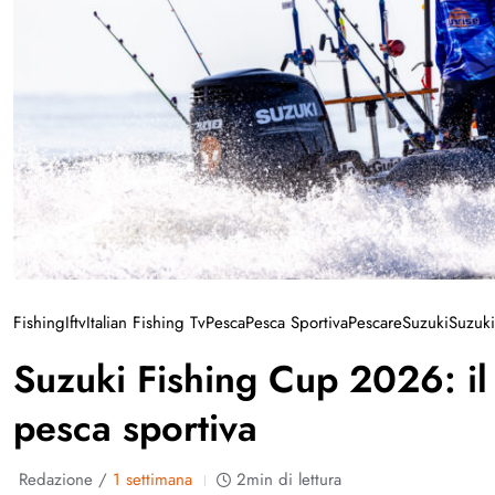
Fishing
Iftv
Italian Fishing Tv
Pesca
Pesca Sportiva
Pescare
Suzuki
Suzuki
Suzuki Fishing Cup 2026: il
pesca sportiva
Redazione /
1 settimana
2min di lettura