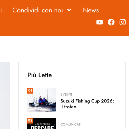
i
Condividi con noi
News
Più Lette
01
EVENTI
Suzuki Fishing Cup 2026:
il trofeo.
02
COMUNICATI