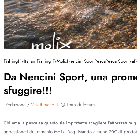
Fishing
Iftv
Italian Fishing Tv
Molix
Nencini Sport
Pesca
Pesca Sportiva
P
Da Nencini Sport, una promo
sfuggire!!!
Redazione /
2 settimane
1min di lettura
Chi ama la pesca sa quanto sia importante scegliere l’attrezzatura
appassionati del marchio Molix. Acquistando almeno 70€ di prodotti