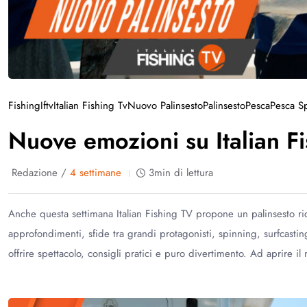
Fishing
Iftv
Italian Fishing Tv
Nuovo Palinsesto
Palinsesto
Pesca
Pesca Sp
Nuove emozioni su Italian F
Redazione /
4 settimane
3min di lettura
Anche questa settimana Italian Fishing TV propone un palinsesto ricc
approfondimenti, sfide tra grandi protagonisti, spinning, surfcast
offrire spettacolo, consigli pratici e puro divertimento. Ad aprire