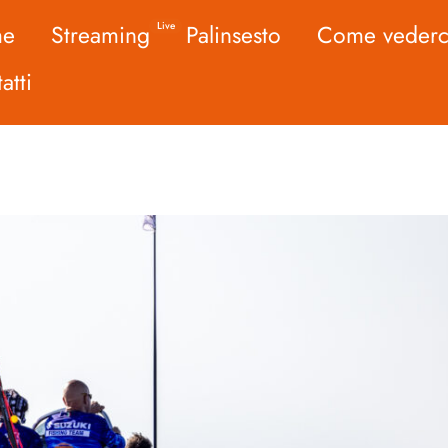
me
Streaming
Palinsesto
Come vederc
Live
atti