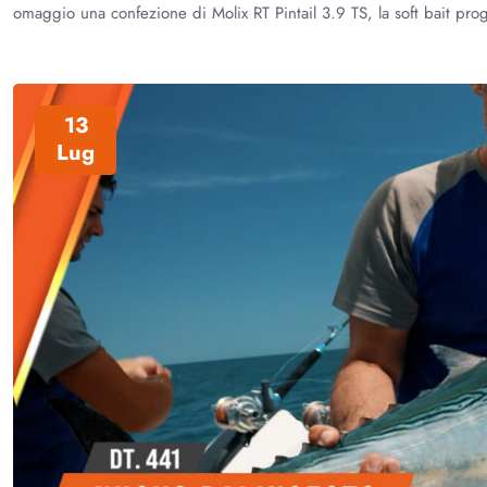
omaggio una confezione di Molix RT Pintail 3.9 TS, la soft bait pro
13
Lug