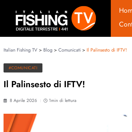
Ho
Cont
Italian Fishing TV
>
Blog
>
Comunicati
>
Il Palinsesto di IFTV!
#COMUNICATI
Il Palinsesto di IFTV!
8 Aprile 2026
1min di lettura