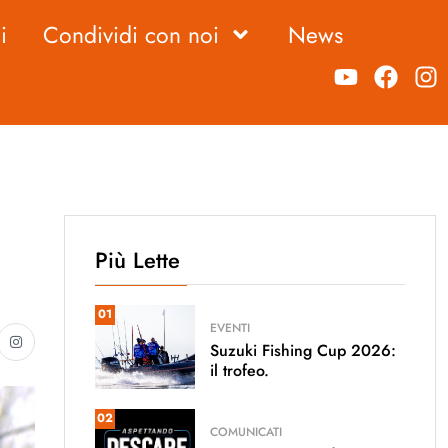
i
Condividi con noi
News
Più Lette
01
EVENTI
Suzuki Fishing Cup 2026:
il trofeo.
02
COMUNICATI