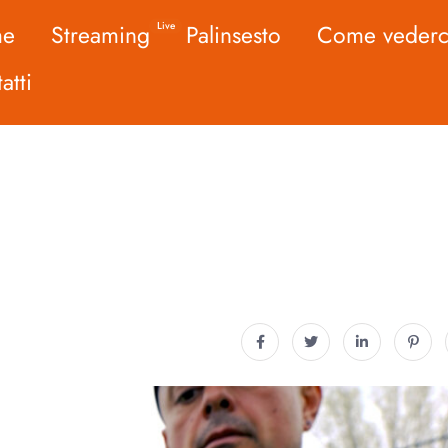
me
Streaming
Palinsesto
Come vederc
Live
atti