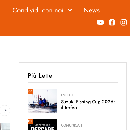
i
Condividi con noi
News
Più Lette
01
EVENTI
Suzuki Fishing Cup 2026:
il trofeo.
02
COMUNICATI