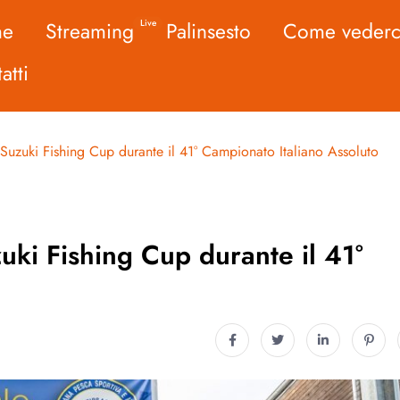
me
Streaming
Palinsesto
Come vederc
Live
atti
Suzuki Fishing Cup durante il 41° Campionato Italiano Assoluto
ki Fishing Cup durante il 41°