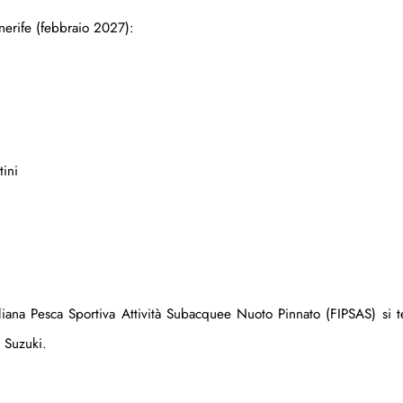
enerife (febbraio 2027):
tini
aliana Pesca Sportiva Attività Subacquee Nuoto Pinnato (FIPSAS) si t
 Suzuki.