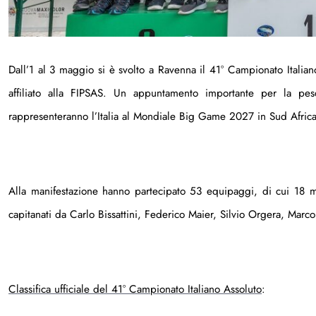
Dall’1 al 3 maggio si è svolto a Ravenna il 41° Campionato Italia
affiliato alla FIPSAS. Un appuntamento importante per la pesc
rappresenteranno l’Italia al Mondiale Big Game 2027 in Sud Africa
Alla manifestazione hanno partecipato 53 equipaggi, di cui 18 mot
capitanati da Carlo Bissattini, Federico Maier, Silvio Orgera, Marc
Classifica ufficiale del 41° Campionato Italiano Assoluto
: