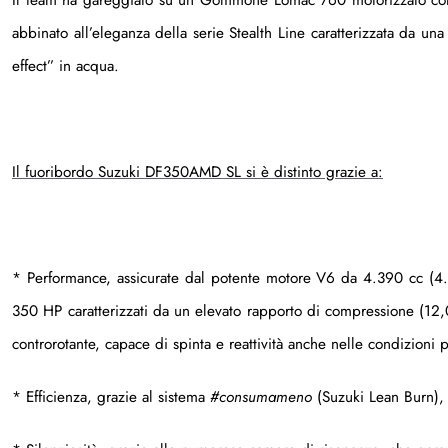
abbinato all’eleganza della serie Stealth Line caratterizzata da un
effect” in acqua.
Il fuoribordo Suzuki DF350AMD SL si è distinto grazie a:
* Performance, assicurate dal potente motore V6 da 4.390 cc (4.
350 HP caratterizzati da un elevato rapporto di compressione (12,
controrotante, capace di spinta e reattività anche nelle condizioni
* Efficienza, grazie al sistema
#consumameno
(Suzuki Lean Burn), 