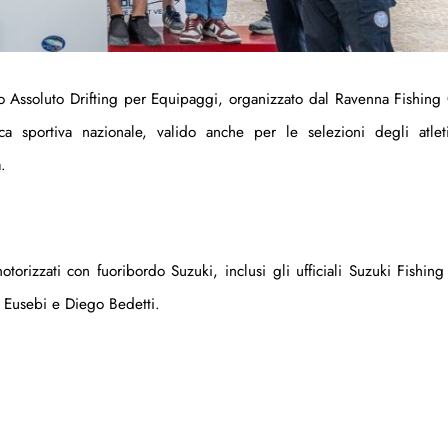
no Assoluto Drifting per Equipaggi, organizzato dal Ravenna Fishing
a sportiva nazionale, valido anche per le selezioni degli atlet
.
orizzati con fuoribordo Suzuki, inclusi gli ufficiali Suzuki Fishin
o Eusebi e Diego Bedetti.