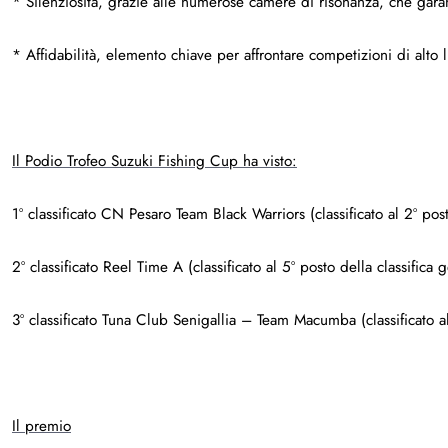
* Silenziosità, grazie alle numerose camere di risonanza, che garan
* Affidabilità, elemento chiave per affrontare competizioni di alto li
Il Podio Trofeo Suzuki Fishing Cup ha visto:
1º classificato CN Pesaro Team Black Warriors (classificato al 2º po
2º classificato Reel Time A (classificato al 5º posto della classifi
3º classificato Tuna Club Senigallia – Team Macumba (classificato 
Il premio