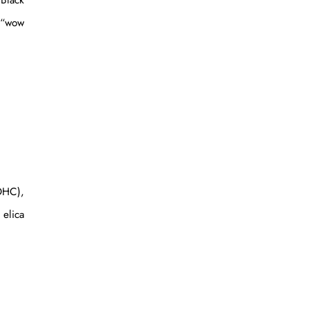
o “wow
DOHC),
 elica