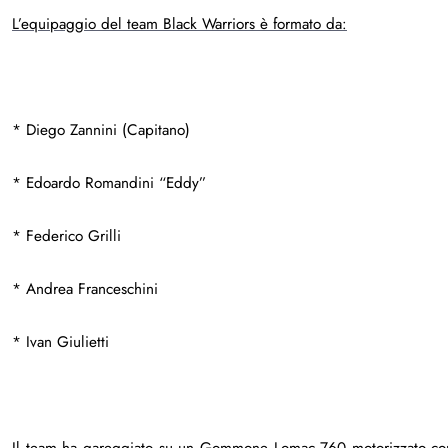
L’equipaggio del team Black Warriors è formato da:
* Diego Zannini (Capitano)
* Edoardo Romandini “Eddy”
* Federico Grilli
* Andrea Franceschini
* Ivan Giulietti
Il team ha gareggiato su un Gommone Lomac 760 motorizzato co