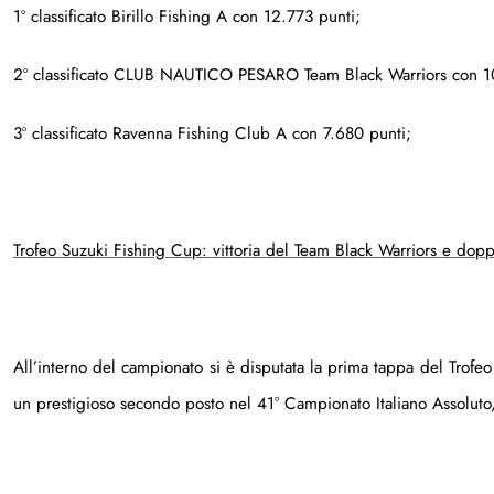
1º classificato Birillo Fishing A con 12.773 punti;
2º classificato CLUB NAUTICO PESARO Team Black Warriors con 1
3º classificato Ravenna Fishing Club A con 7.680 punti;
Trofeo Suzuki Fishing Cup: vittoria del Team Black Warriors e dop
All’interno del campionato si è disputata la prima tappa del Trofe
un prestigioso secondo posto nel 41° Campionato Italiano Assoluto