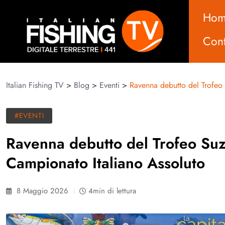
Ho
Cont
Italian Fishing TV
>
Blog
>
Eventi
>
Ravenna debutto del Trofeo 
#EVENTI
Ravenna debutto del Trofeo Suzu
Campionato Italiano Assoluto
8 Maggio 2026
4min di lettura