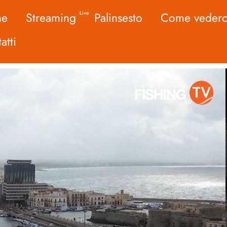
me
Streaming
Palinsesto
Come vederc
Live
atti