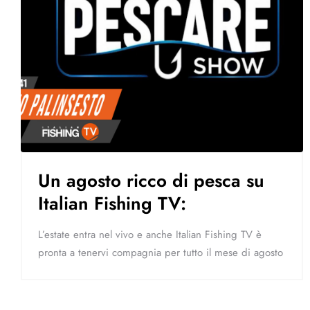
Un agosto ricco di pesca su
Italian Fishing TV:
L’estate entra nel vivo e anche Italian Fishing TV è
pronta a tenervi compagnia per tutto il mese di agosto