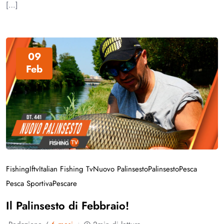
[…]
09
Feb
Fishing
Iftv
Italian Fishing Tv
Nuovo Palinsesto
Palinsesto
Pesca
Pesca Sportiva
Pescare
Il Palinsesto di Febbraio!