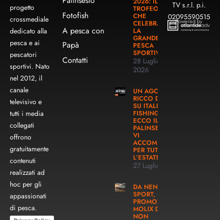
Palinsesto
2026: IL
TV s.r.l. p.i.
progetto
TROFEO
Fotofish
CHE
02095590515
crossmediale
Powered by
CELEBRA
A pesca con
LA
dedicato alla
GRANDE
pesca e ai
Papà
PESCA
SPORTIVA
pescatori
Contatti
28 Luglio
sportivi. Nato
2026
nel 2012, il
canale
UN AGOSTO
RICCO DI PESCA
televisivo e
SU ITALIAN
FISHING TV:
tutti i media
ECCO IL
collegati
PALINSESTO CHE
VI
offrono
ACCOMPAGNERÀ
gratuitamente
PER TUTTA
L’ESTATE!
contenuti
27 Luglio 2026
realizzati ad
hoc per gli
DA NENCINI
SPORT, UNA
appassionati
PROMOZIONE
di pesca.
MOLIX DA
NON