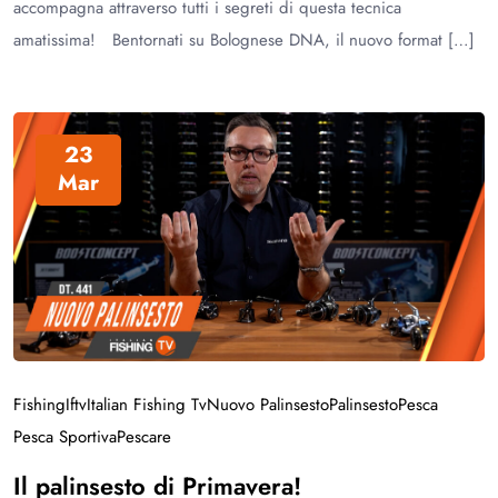
accompagna attraverso tutti i segreti di questa tecnica
amatissima! Bentornati su Bolognese DNA, il nuovo format […]
23
Mar
Fishing
Iftv
Italian Fishing Tv
Nuovo Palinsesto
Palinsesto
Pesca
Pesca Sportiva
Pescare
Il palinsesto di Primavera!