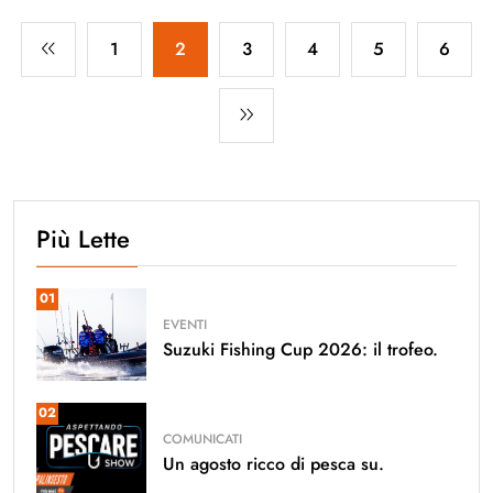
1
2
3
4
5
6
Più Lette
01
EVENTI
Suzuki Fishing Cup 2026: il trofeo.
02
COMUNICATI
Un agosto ricco di pesca su.