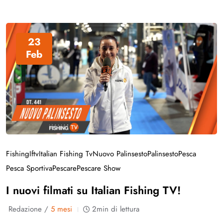
23
Feb
Fishing
Iftv
Italian Fishing Tv
Nuovo Palinsesto
Palinsesto
Pesca
Pesca Sportiva
Pescare
Pescare Show
I nuovi filmati su Italian Fishing TV!
Redazione /
5 mesi
2min di lettura