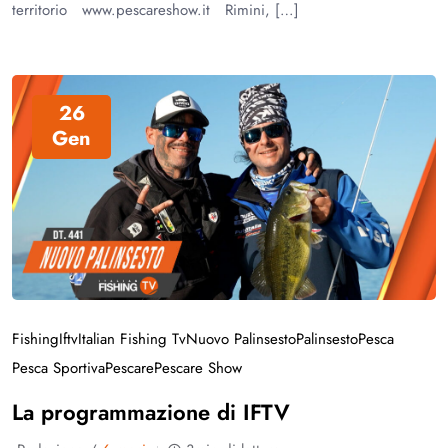
territorio www.pescareshow.it Rimini, […]
26
Gen
Fishing
Iftv
Italian Fishing Tv
Nuovo Palinsesto
Palinsesto
Pesca
Pesca Sportiva
Pescare
Pescare Show
La programmazione di IFTV