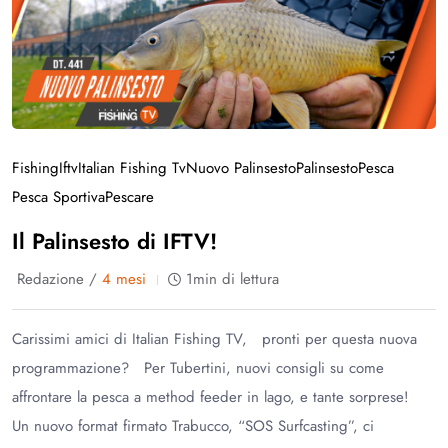
Fishing
Iftv
Italian Fishing Tv
Nuovo Palinsesto
Palinsesto
Pesca
Pesca Sportiva
Pescare
Il Palinsesto di IFTV!
Redazione /
4 mesi
1min di lettura
Carissimi amici di Italian Fishing TV, pronti per questa nuova
programmazione? Per Tubertini, nuovi consigli su come
affrontare la pesca a method feeder in lago, e tante sorprese!
Un nuovo format firmato Trabucco, “SOS Surfcasting”, ci