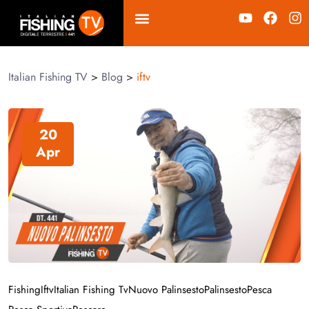
Italian Fishing TV
>
Blog
>
iftv
20
Apr
Fishing
Iftv
Italian Fishing Tv
Nuovo Palinsesto
Palinsesto
Pesca