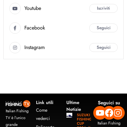
Youtube
Iscriviti
Facebook
Seguici
Instagram
Seguici
Link utili
Ultime
Seguici su
Notizie
Come
Italian Fishing
SUZUKI
TV è l’unico
vederci
FISHING
Italian Fishing
CUP
grande