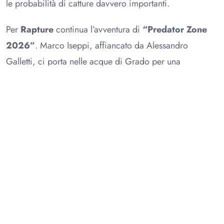
le probabilità di catture davvero importanti.
Per
Rapture
continua l’avventura di
“Predator Zone
2026”
. Marco Iseppi, affiancato da Alessandro
Galletti, ci porta nelle acque di Grado per una
spettacolare sessione di spinning alla ricerca delle
spigole, tra attacchi improvvisi, adrenalina e tanta
azione.
Il palinsesto prosegue con ben quattro appuntamenti
firmati
Colmic
. Debutta la nuova serie
“Open Water”
,
con il primo episodio ambientato negli affascinanti
fondali della Gorgona, dove tecnica, grandi profondità
e catture spettacolari si uniscono in un’avventura tutta da
vivere. Torna anche
“FreeWater”
, con Maurizio