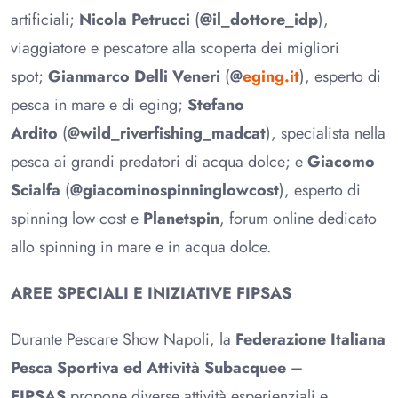
artificiali;
Nicola Petrucci
(
@il_dottore_idp
),
viaggiatore e pescatore alla scoperta dei migliori
spot;
Gianmarco Delli Veneri
(
@
eging.it
), esperto di
pesca in mare e di eging;
Stefano
Ardito
(
@wild_riverfishing_madcat
), specialista nella
pesca ai grandi predatori di acqua dolce; e
Giacomo
Scialfa
(
@giacominospinninglowcost
), esperto di
spinning low cost e
Planetspin
, forum online dedicato
allo spinning in mare e in acqua dolce.
AREE SPECIALI E INIZIATIVE FIPSAS
Durante Pescare Show Napoli, la
Federazione Italiana
Pesca Sportiva ed Attività Subacquee –
FIPSAS
propone diverse attività esperienziali e