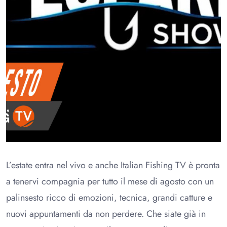
L’estate entra nel vivo e anche Italian Fishing TV è pronta
a tenervi compagnia per tutto il mese di agosto con un
palinsesto ricco di emozioni, tecnica, grandi catture e
nuovi appuntamenti da non perdere. Che siate già in