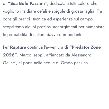
di
“Sea Bolo Passion”
, dedicata a tutti coloro che
vogliono insidiare cefali e spigole di grossa taglia. Tra
consigli pratici, tecnica ed esperienza sul campo,
scopriremo alcuni preziosi accorgimenti per aumentare
le probabilità di catture davvero importanti.
Per
Rapture
continua l’avventura di
“Predator Zone
2026”
. Marco Iseppi, affiancato da Alessandro
Galletti, ci porta nelle acque di Grado per una
spettacolare sessione di spinning alla ricerca delle
spigole, tra attacchi improvvisi, adrenalina e tanta
azione.
Il palinsesto prosegue con ben quattro appuntamenti
firmati
Colmic
. Debutta la nuova serie
“Open Water”
,