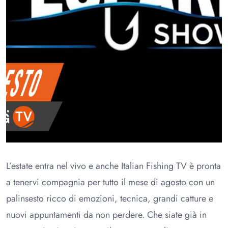
L’estate entra nel vivo e anche Italian Fishing TV è pronta
a tenervi compagnia per tutto il mese di agosto con un
palinsesto ricco di emozioni, tecnica, grandi catture e
nuovi appuntamenti da non perdere. Che siate già in