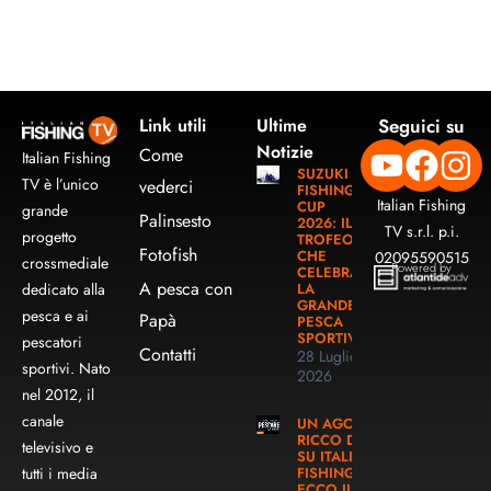
Link utili
Ultime
Seguici su
Notizie
Come
Italian Fishing
SUZUKI
TV è l’unico
vederci
FISHING
Italian Fishing
CUP
grande
Palinsesto
2026: IL
TV s.r.l. p.i.
progetto
TROFEO
Fotofish
CHE
02095590515
crossmediale
Powered by
CELEBRA
A pesca con
LA
dedicato alla
GRANDE
pesca e ai
Papà
PESCA
SPORTIVA
pescatori
Contatti
28 Luglio
sportivi. Nato
2026
nel 2012, il
canale
UN AGOSTO
RICCO DI PESCA
televisivo e
SU ITALIAN
FISHING TV:
tutti i media
ECCO IL