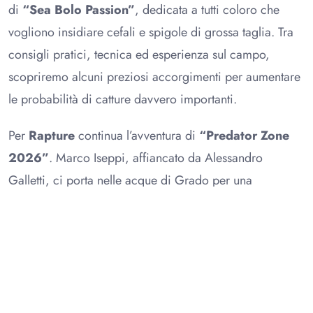
di
“Sea Bolo Passion”
, dedicata a tutti coloro che
vogliono insidiare cefali e spigole di grossa taglia. Tra
consigli pratici, tecnica ed esperienza sul campo,
scopriremo alcuni preziosi accorgimenti per aumentare
le probabilità di catture davvero importanti.
Per
Rapture
continua l’avventura di
“Predator Zone
2026”
. Marco Iseppi, affiancato da Alessandro
Galletti, ci porta nelle acque di Grado per una
spettacolare sessione di spinning alla ricerca delle
spigole, tra attacchi improvvisi, adrenalina e tanta
azione.
Il palinsesto prosegue con ben quattro appuntamenti
firmati
Colmic
. Debutta la nuova serie
“Open Water”
,