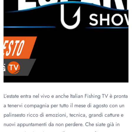
L’estate entra nel vivo e anche Italian Fishing TV è pronta
a tenervi compagnia per tutto il mese di agosto con un
palinsesto ricco di emozioni, tecnica, grandi catture e
nuovi appuntamenti da non perdere. Che siate già in